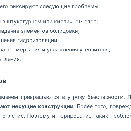
сего фиксируют следующие проблемы:
 в штукатурном или кирпичном слое;
ыпадение элементов облицовки;
ушения гидроизоляции;
за промерзания и увлажнения утеплителя;
епления.
ов
еменем превращаются в угрозу безопасности. 
шают
несущие конструкции
. Более того, повре
 отопление. Поэтому игнорирование таких пробл