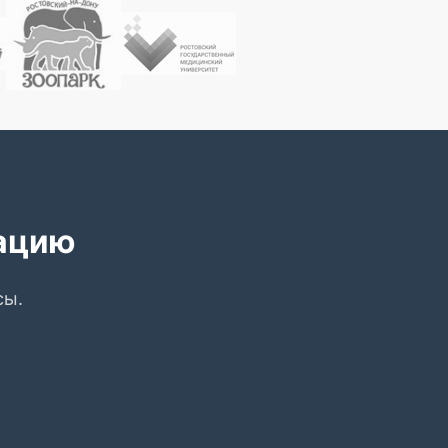
тацию
сы.