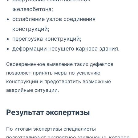
железобетона;
ослабление узлов соединения
конструкций;
перегрузка конструкций;
деформации несущего каркаса здания.
Своевременное выявление таких дефектов
позволяет принять меры по усилению
конструкций и предотвратить возможные
аварийные ситуации.
Результат экспертизы
По итогам экспертизы специалисты
подготавливают экспертное заключение, которое