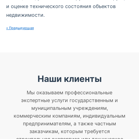
и оценке технического состояния объектов
недвижимости.
« Предыдующая
Наши клиенты
Мы оказываем профессиональные
экспертные услуги государственным и
муниципальным учреждениям,
коммерческим компаниям, индивидуальным
предпринимателям, а также частным
заказчикам, которым требуется