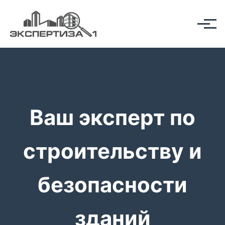
Ваш эксперт по
строительству и
безопасности
зданий