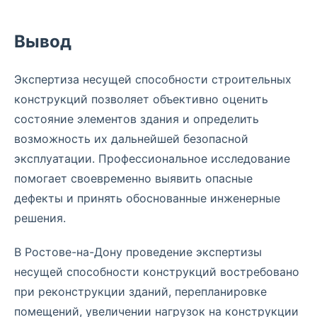
Вывод
Экспертиза несущей способности строительных
конструкций позволяет объективно оценить
состояние элементов здания и определить
возможность их дальнейшей безопасной
эксплуатации. Профессиональное исследование
помогает своевременно выявить опасные
дефекты и принять обоснованные инженерные
решения.
В Ростове-на-Дону проведение экспертизы
несущей способности конструкций востребовано
при реконструкции зданий, перепланировке
помещений, увеличении нагрузок на конструкции