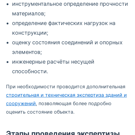
инструментальное определение прочности
материалов;
определение фактических нагрузок на
конструкции;
оценку состояния соединений и опорных
элементов;
инженерные расчёты несущей
способности.
При необходимости проводится дополнительная
строительная и техническая экспертиза зданий и
сооружений
, позволяющая более подробно
оценить состояние объекта.
Этапы проведения экспертизы