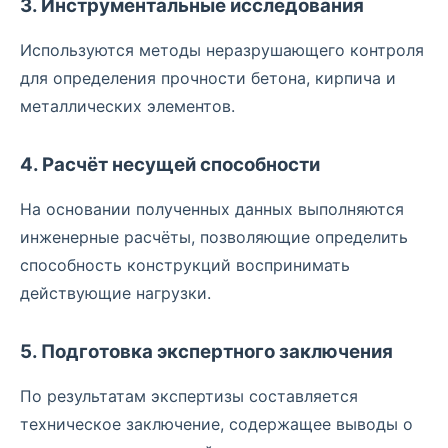
3. Инструментальные исследования
Используются методы неразрушающего контроля
для определения прочности бетона, кирпича и
металлических элементов.
4. Расчёт несущей способности
На основании полученных данных выполняются
инженерные расчёты, позволяющие определить
способность конструкций воспринимать
действующие нагрузки.
5. Подготовка экспертного заключения
По результатам экспертизы составляется
техническое заключение, содержащее выводы о