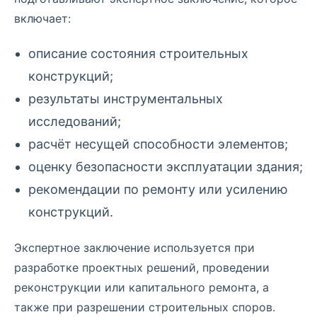
включает:
описание состояния строительных
конструкций;
результаты инструментальных
исследований;
расчёт несущей способности элементов;
оценку безопасности эксплуатации здания;
рекомендации по ремонту или усилению
конструкций.
Экспертное заключение используется при
разработке проектных решений, проведении
реконструкции или капитального ремонта, а
также при разрешении строительных споров.